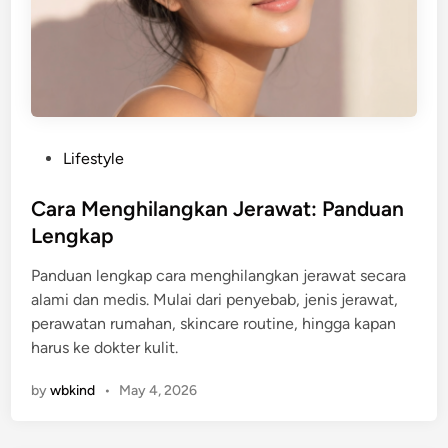
m
t
p
d
e
a
r
n
c
C
e
e
p
P
Lifestyle
p
a
o
a
t
s
Cara Menghilangkan Jerawat: Panduan
t
A
t
Lengkap
:
n
e
P
d
Panduan lengkap cara menghilangkan jerawat secara
d
a
r
alami dan medis. Mulai dari penyebab, jenis jerawat,
i
n
o
perawatan rumahan, skincare routine, hingga kapan
n
d
i
harus ke dokter kulit.
u
d
a
&
by
wbkind
•
May 4, 2026
n
i
L
P