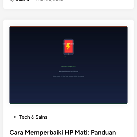
P
Tech & Sains
o
s
Cara Memperbaiki HP Mati: Panduan