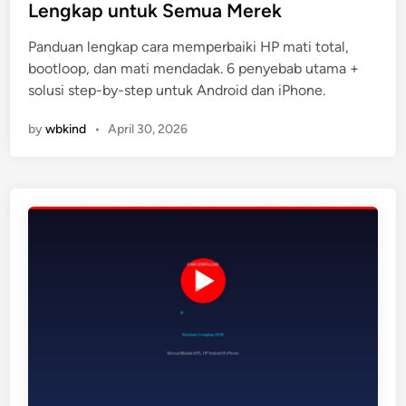
t
Lengkap untuk Semua Merek
e
Panduan lengkap cara memperbaiki HP mati total,
d
bootloop, dan mati mendadak. 6 penyebab utama +
i
solusi step-by-step untuk Android dan iPhone.
n
by
wbkind
•
April 30, 2026