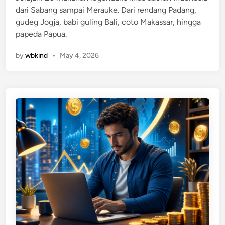
dari Sabang sampai Merauke. Dari rendang Padang,
i
gudeg Jogja, babi guling Bali, coto Makassar, hingga
n
papeda Papua.
by
wbkind
•
May 4, 2026