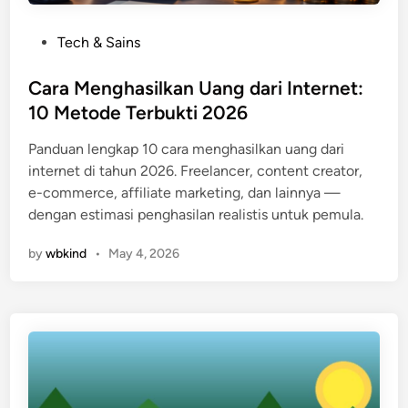
P
Tech & Sains
o
s
Cara Menghasilkan Uang dari Internet:
t
10 Metode Terbukti 2026
e
Panduan lengkap 10 cara menghasilkan uang dari
d
internet di tahun 2026. Freelancer, content creator,
i
e-commerce, affiliate marketing, dan lainnya —
n
dengan estimasi penghasilan realistis untuk pemula.
by
wbkind
•
May 4, 2026