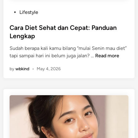
p
a
m
d
P
Lifestyle
o
a
o
t
n
s
Cara Diet Sehat dan Cepat: Panduan
:
P
t
Lengkap
1
e
e
5
n
Sudah berapa kali kamu bilang “mulai Senin mau diet”
d
+
j
C
tapi sampai hari ini belum juga jalan? …
Read more
i
T
e
a
n
i
l
by
wbkind
•
May 4, 2026
r
p
a
a
s
s
D
A
a
i
m
n
e
p
n
t
u
y
S
h
a
e
M
h
e
a