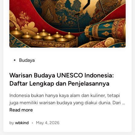
h
P
e
w
a
y
a
n
P
Budaya
g
o
a
s
Warisan Budaya UNESCO Indonesia:
n
t
Daftar Lengkap dan Penjelasannya
I
e
n
Indonesia bukan hanya kaya alam dan kuliner, tetapi
d
d
juga memiliki warisan budaya yang diakui dunia. Dari …
i
o
W
Read more
n
n
a
e
by
wbkind
•
May 4, 2026
r
s
i
i