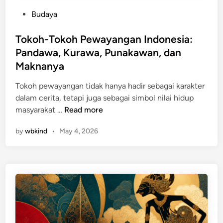
P
Budaya
o
s
Tokoh-Tokoh Pewayangan Indonesia:
t
Pandawa, Kurawa, Punakawan, dan
e
Maknanya
d
i
Tokoh pewayangan tidak hanya hadir sebagai karakter
n
dalam cerita, tetapi juga sebagai simbol nilai hidup
T
masyarakat …
Read more
o
by
wbkind
•
May 4, 2026
k
o
h
-
T
o
k
o