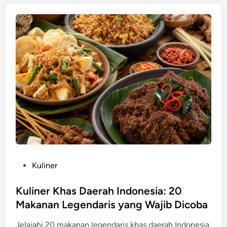
e
h
n
o
g
n
k
e
a
p
P
Kuliner
o
s
Kuliner Khas Daerah Indonesia: 20
t
Makanan Legendaris yang Wajib Dicoba
e
Jelajahi 20 makanan legendaris khas daerah Indonesia
d