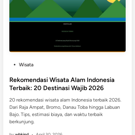
P
Wisata
o
s
Rekomendasi Wisata Alam Indonesia
t
Terbaik: 20 Destinasi Wajib 2026
e
20 rekomendasi wisata alam Indonesia terbaik 2026.
d
Dari Raja Ampat, Bromo, Danau Toba hingga Labuan
i
Bajo. Tips, estimasi biaya, dan waktu terbaik
n
berkunjung.
by
wbkind
•
April 30, 2026