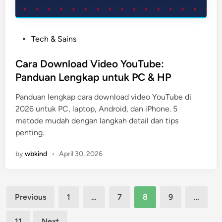
P
Tech & Sains
o
s
Cara Download Video YouTube:
t
Panduan Lengkap untuk PC & HP
e
Panduan lengkap cara download video YouTube di
d
2026 untuk PC, laptop, Android, dan iPhone. 5
i
metode mudah dengan langkah detail dan tips
n
penting.
by
wbkind
•
April 30, 2026
Posts
Previous
1
…
7
8
9
…
pagination
11
Next