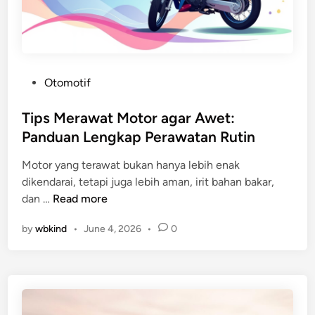
o
n
d
a
V
P
Otomotif
a
o
r
s
Tips Merawat Motor agar Awet:
i
t
Panduan Lengkap Perawatan Rutin
o
e
v
Motor yang terawat bukan hanya lebih enak
d
s
dikendarai, tetapi juga lebih aman, irit bahan bakar,
i
Y
T
dan …
Read more
n
a
i
m
by
wbkind
•
June 4, 2026
•
0
p
a
s
h
M
a
e
N
r
M