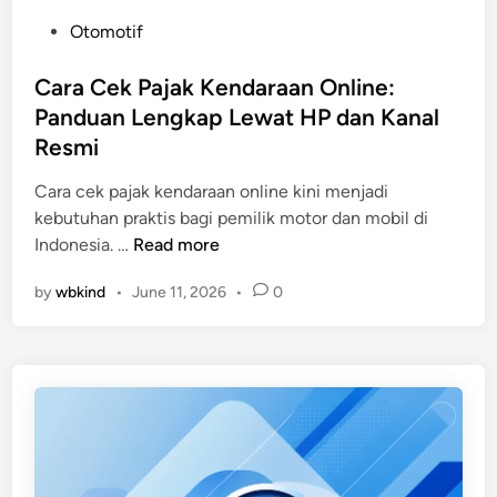
P
Otomotif
o
s
Cara Cek Pajak Kendaraan Online:
t
Panduan Lengkap Lewat HP dan Kanal
e
Resmi
d
i
Cara cek pajak kendaraan online kini menjadi
n
kebutuhan praktis bagi pemilik motor dan mobil di
C
Indonesia. …
Read more
a
by
wbkind
•
June 11, 2026
•
0
r
a
C
e
k
P
a
j