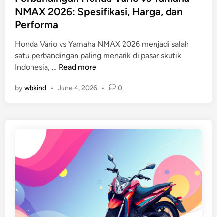
H
t
NMAX 2026: Spesifikasi, Harga, dan
P
e
Performa
d
d
a
i
Honda Vario vs Yamaha NMAX 2026 menjadi salah
n
n
satu perbandingan paling menarik di pasar skutik
K
P
Indonesia, …
Read more
a
e
n
by
wbkind
•
June 4, 2026
•
0
r
a
b
l
a
R
n
e
d
s
i
m
n
i
g
a
n
H