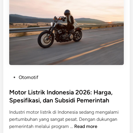
a
A
w
X
a
2
t
0
M
2
o
6
t
:
o
S
r
p
a
e
g
s
P
Otomotif
a
i
o
r
f
s
Motor Listrik Indonesia 2026: Harga,
A
i
t
Spesifikasi, dan Subsidi Pemerintah
w
k
e
e
a
Industri motor listrik di Indonesia sedang mengalami
d
t
s
pertumbuhan yang sangat pesat. Dengan dukungan
i
:
i
M
pemerintah melalui program …
Read more
n
P
,