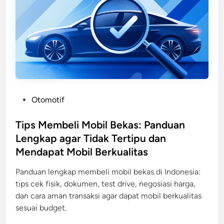
a
k
K
e
n
d
a
r
P
Otomotif
a
o
a
s
Tips Membeli Mobil Bekas: Panduan
n
t
Lengkap agar Tidak Tertipu dan
O
e
n
Mendapat Mobil Berkualitas
d
l
i
Panduan lengkap membeli mobil bekas di Indonesia:
i
n
tips cek fisik, dokumen, test drive, negosiasi harga,
n
dan cara aman transaksi agar dapat mobil berkualitas
e
sesuai budget.
:
P