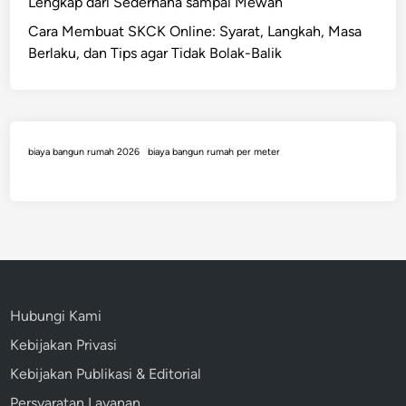
Lengkap dari Sederhana sampai Mewah
a
t
2
Cara Membuat SKCK Online: Syarat, Langkah, Masa
a
0
Berlaku, dan Tips agar Tidak Bolak-Balik
n
2
R
6
u
:
t
H
i
biaya bangun rumah 2026
biaya bangun rumah per meter
a
n
r
g
a
,
S
p
e
Hubungi Kami
s
Kebijakan Privasi
i
Kebijakan Publikasi & Editorial
f
i
Persyaratan Layanan