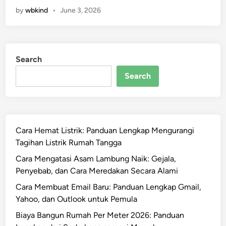
o
a
H
by
wbkind
•
June 3, 2026
t
n
a
o
d
r
r
u
g
L
a
a
Search
i
n
,
s
Search
L
d
t
e
a
r
n
n
i
g
P
k
k
e
Cara Hemat Listrik: Panduan Lengkap Mengurangi
I
a
r
Tagihan Listrik Rumah Tangga
n
p
f
d
Cara Mengatasi Asam Lambung Naik: Gejala,
P
o
o
Penyebab, dan Cara Meredakan Secara Alami
e
r
n
r
Cara Membuat Email Baru: Panduan Lengkap Gmail,
m
e
a
Yahoo, dan Outlook untuk Pemula
a
s
w
Biaya Bangun Rumah Per Meter 2026: Panduan
i
a