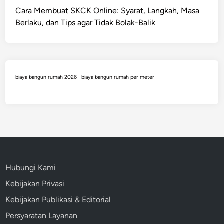
B
a
Cara Membuat SKCK Online: Syarat, Langkah, Masa
i
n
Berlaku, dan Tips agar Tidak Bolak-Balik
k
K
i
e
n
h
S
i
a
biaya bangun rumah 2026
biaya bangun rumah per meter
d
k
u
i
p
t
a
?
n
F
L
a
a
k
i
Hubungi Kami
t
n
Kebijakan Privasi
a
d
v
Kebijakan Publikasi & Editorial
i
s
A
Persyaratan Layanan
M