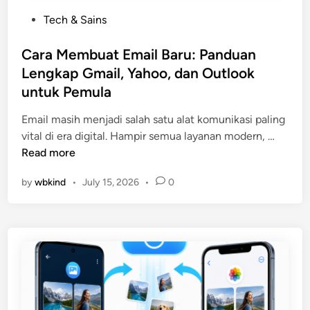
P
Tech & Sains
o
s
Cara Membuat Email Baru: Panduan
t
Lengkap Gmail, Yahoo, dan Outlook
e
untuk Pemula
d
i
Email masih menjadi salah satu alat komunikasi paling
n
C
vital di era digital. Hampir semua layanan modern, …
a
Read more
r
by
wbkind
•
July 15, 2026
•
0
a
M
e
m
b
u
a
t