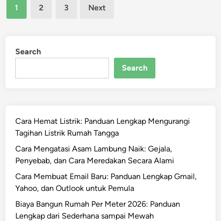
Posts
k
n
1
2
3
Next
a
pagination
K
h
o
T
s
i
Search
m
d
i
Search
u
s
r
d
P
a
a
n
k
Cara Hemat Listrik: Panduan Lengkap Mengurangi
K
a
Tagihan Listrik Rumah Tangga
e
i
m
Cara Mengatasi Asam Lambung Naik: Gejala,
A
u
Penyebab, dan Cara Meredakan Secara Alami
C
n
Cara Membuat Email Baru: Panduan Lengkap Gmail,
B
g
Yahoo, dan Outlook untuk Pemula
i
k
s
Biaya Bangun Rumah Per Meter 2026: Panduan
i
a
Lengkap dari Sederhana sampai Mewah
n