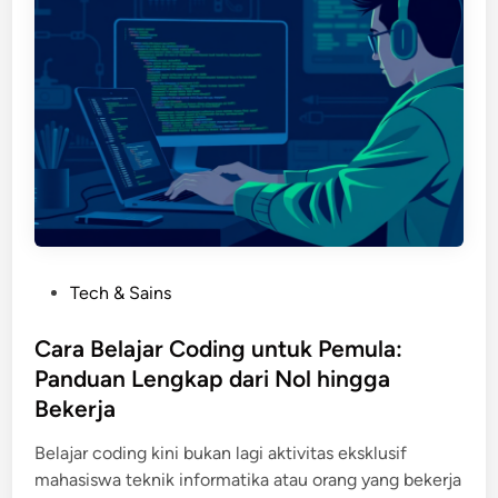
i
t
p
l
u
p
i
k
,
h
A
d
L
n
a
a
d
n
p
r
B
t
o
a
o
i
c
p
d
k
y
,
u
P
Tech & Sains
a
i
p
o
n
P
C
s
Cara Belajar Coding untuk Pemula:
g
h
l
t
Panduan Lengkap dari Nol hingga
T
o
o
e
e
Bekerja
n
u
d
p
e
d
i
Belajar coding kini bukan lagi aktivitas eksklusif
a
,
n
mahasiswa teknik informatika atau orang yang bekerja
t
d