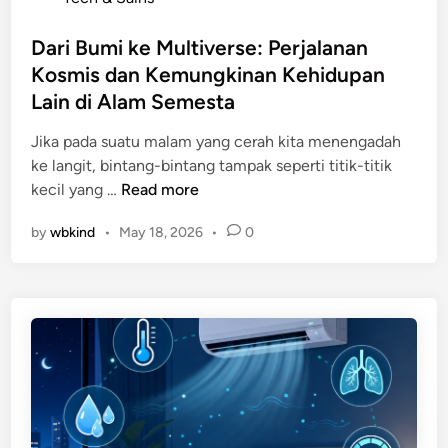
e
g
o
n
L
s
Dari Bumi ke Multiverse: Perjalanan
g
e
t
Kosmis dan Kemungkinan Kehidupan
g
n
e
u
Lain di Alam Semesta
g
d
n
k
i
Jika pada suatu malam yang cerah kita menengadah
a
a
n
ke langit, bintang-bintang tampak seperti titik-titik
k
p
D
kecil yang …
Read more
a
a
n
by
wbkind
•
May 18, 2026
•
0
r
1
i
0
B
%
u
O
m
t
i
a
k
k
e
?
M
F