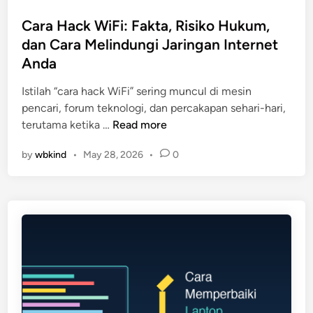
o
t
a
s
Cara Hack WiFi: Fakta, Risiko Hukum,
u
i
t
dan Cara Melindungi Jaringan Internet
k
K
e
P
Anda
e
d
e
b
i
Istilah “cara hack WiFi” sering muncul di mesin
m
u
n
pencari, forum teknologi, dan percakapan sehari-hari,
u
t
C
terutama ketika …
Read more
l
u
a
a
h
by
wbkind
•
May 28, 2026
•
0
r
:
a
a
P
n
H
a
d
a
n
a
c
d
n
k
u
B
W
a
u
i
n
d
F
L
g
i
e