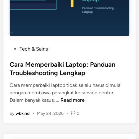
e
:
n
t
F
g
a
k
k
a
t
p
a
d
P
Tech & Sains
,
a
o
R
r
s
Cara Memperbaiki Laptop: Panduan
i
i
t
Troubleshooting Lengkap
s
N
e
i
o
Cara memperbaiki laptop tidak selalu harus dimulai
d
k
l
dengan membawa perangkat ke service center.
i
o
h
C
Dalam banyak kasus, …
Read more
n
H
i
a
u
n
by
wbkind
•
May 24, 2026
•
0
r
k
g
a
u
g
M
m
a
e