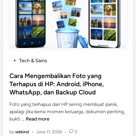
E
m
a
i
l
B
a
r
P
Tech & Sains
u
o
:
s
Cara Mengembalikan Foto yang
P
t
Terhapus di HP: Android, iPhone,
a
e
n
WhatsApp, dan Backup Cloud
d
d
i
Foto yang terhapus dari HP sering membuat panik,
u
n
apalagi jika berisi momen keluarga, dokumen penting,
a
C
bukti …
Read more
n
a
L
by
wbkind
•
June 11, 2026
•
0
r
e