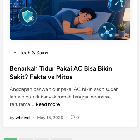
u
a
l
k
t
t
i
a
v
v
e
s
r
M
P
Tech & Sains
s
i
o
e
t
s
Benarkah Tidur Pakai AC Bisa Bikin
:
o
t
Sakit? Fakta vs Mitos
P
s
e
e
Anggapan bahwa tidur pakai AC bikin sakit sudah
d
r
lama hidup di banyak rumah tangga Indonesia,
i
j
B
terutama …
Read more
n
a
e
l
by
wbkind
•
May 15, 2026
•
0
n
a
a
n
r
a