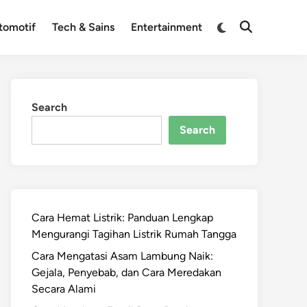
Switch
tomotif
Tech & Sains
Entertainment
Open
to
Search
dark
mode
Search
Search
Cara Hemat Listrik: Panduan Lengkap
Mengurangi Tagihan Listrik Rumah Tangga
Cara Mengatasi Asam Lambung Naik:
Gejala, Penyebab, dan Cara Meredakan
Secara Alami