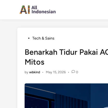
Skip
to
content
Posted
Tech & Sains
in
Benarkah Tidur Pakai AC
Mitos
by
wbkind
•
May 15, 2026
•
0