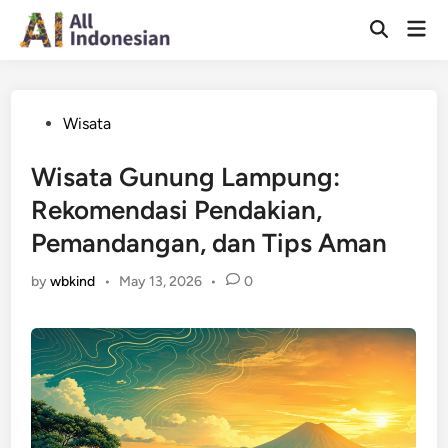
Skip
Mai
to
Open
Men
Search
content
Posted
Wisata
in
Wisata Gunung Lampung:
Rekomendasi Pendakian,
Pemandangan, dan Tips Aman
by
wbkind
•
May 13, 2026
•
0