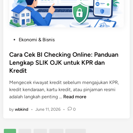
n
H
k
B
i
a
a
l
p
c
a
L
k
n
e
u
P
Ekonomi & Bisnis
g
w
p
o
:
a
C
s
Cara Cek BI Checking Online: Panduan
L
t
l
t
Lengkap SLIK OJK untuk KPR dan
a
H
o
e
n
Kredit
P
u
d
g
d
d
i
Mengecek riwayat kredit sebelum mengajukan KPR,
k
a
n
kredit kendaraan, kartu kredit, atau pinjaman resmi
a
n
C
adalah langkah penting …
Read more
h
K
a
A
a
by
wbkind
•
June 11, 2026
•
0
r
m
n
a
a
a
C
n
l
e