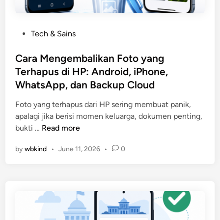
u
B
s
e
d
r
P
Tech & Sains
i
l
o
R
a
s
Cara Mengembalikan Foto yang
u
k
t
Terhapus di HP: Android, iPhone,
m
u
e
a
WhatsApp, dan Backup Cloud
,
d
h
d
i
Foto yang terhapus dari HP sering membuat panik,
:
a
n
apalagi jika berisi momen keluarga, dokumen penting,
M
n
C
bukti …
Read more
e
T
a
t
i
by
wbkind
•
June 11, 2026
•
0
r
o
p
a
d
s
M
e
a
e
A
g
n
m
a
g
a
r