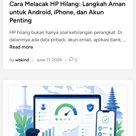
s
Cara Melacak HP Hilang: Langkah Aman
n
i
t
untuk Android, iPhone, dan Akun
O
P
e
n
Penting
h
d
l
o
i
HP hilang bukan hanya soal kehilangan perangkat. Di
i
n
n
dalamnya ada data pribadi, akun email, aplikasi bank, …
n
e
C
Read more
e
,
a
:
W
by
wbkind
•
June 11, 2026
•
0
r
P
h
a
a
a
M
n
t
e
d
s
l
u
A
a
a
p
c
n
p
a
L
,
k
e
d
H
n
a
P
g