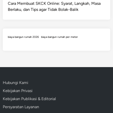
P
,
Cara Membuat SKCK Online: Syarat, Langkah, Masa
a
d
Berlaku, dan Tips agar Tidak Bolak-Balik
n
a
d
n
u
A
a
k
n
biaya bangun rumah 2026
biaya bangun rumah per meter
u
L
n
e
P
n
e
g
n
k
t
a
i
p
n
Hubungi Kami
S
g
Kebijakan Privasi
L
I
Kebijakan Publikasi & Editorial
K
Persyaratan Layanan
O