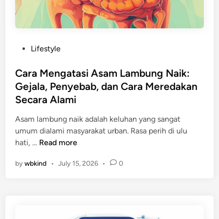
i
k
:
P
P
Lifestyle
a
o
n
s
Cara Mengatasi Asam Lambung Naik:
d
t
Gejala, Penyebab, dan Cara Meredakan
u
e
a
Secara Alami
d
n
i
Asam lambung naik adalah keluhan yang sangat
L
n
umum dialami masyarakat urban. Rasa perih di ulu
e
C
hati, …
Read more
n
a
g
by
wbkind
•
July 15, 2026
•
0
r
k
a
a
M
p
e
M
n
e