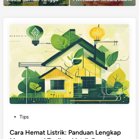
P
Tips
o
s
Cara Hemat Listrik: Panduan Lengkap
t