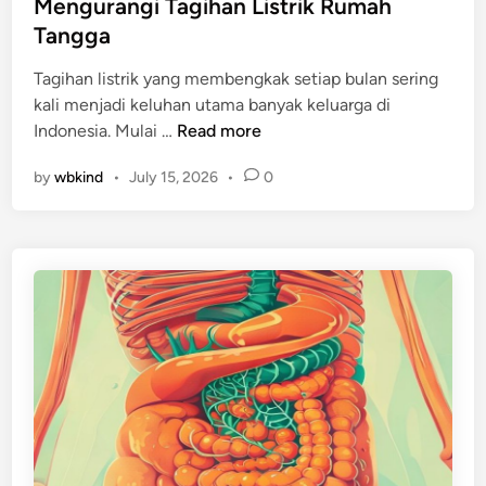
Mengurangi Tagihan Listrik Rumah
e
Tangga
d
i
Tagihan listrik yang membengkak setiap bulan sering
n
kali menjadi keluhan utama banyak keluarga di
C
Indonesia. Mulai …
Read more
a
by
wbkind
•
July 15, 2026
•
0
r
a
H
e
m
a
t
L
i
s
t
r