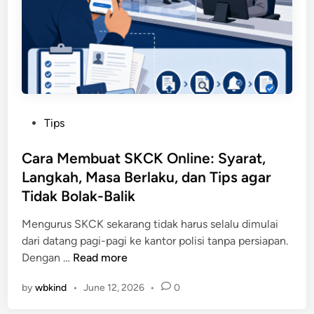
i
c
u
l
a
m
,
r
a
Y
a
h
a
A
P
h
l
e
o
a
r
o
P
Tips
m
M
,
o
i
e
d
s
Cara Membuat SKCK Online: Syarat,
t
a
t
Langkah, Masa Berlaku, dan Tips agar
e
n
e
r
Tidak Bolak-Balik
O
d
2
u
i
Mengurus SKCK sekarang tidak harus selalu dimulai
0
t
n
dari datang pagi-pagi ke kantor polisi tanpa persiapan.
2
l
C
Dengan …
Read more
6
o
a
:
by
wbkind
•
June 12, 2026
•
0
o
r
P
k
a
a