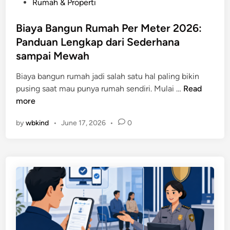
,
P
Rumah & Properti
:
d
o
P
a
s
Biaya Bangun Rumah Per Meter 2026:
a
n
t
Panduan Lengkap dari Sederhana
n
C
e
sampai Mewah
d
a
d
u
r
i
Biaya bangun rumah jadi salah satu hal paling bikin
a
a
n
B
pusing saat mau punya rumah sendiri. Mulai …
Read
n
M
i
more
L
e
a
e
by
wbkind
•
June 17, 2026
•
0
r
y
n
e
a
g
d
B
k
a
a
a
k
n
p
a
g
G
n
u
m
S
n
a
e
R