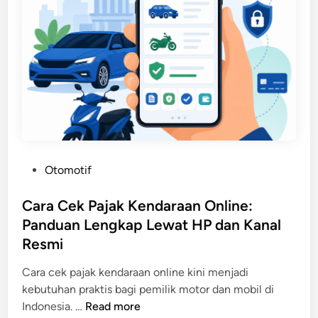
e
n
T
m
,
i
b
E
d
a
f
a
l
e
k
i
k
B
k
t
o
a
i
l
n
f
a
F
,
k
P
Otomotif
o
d
-
o
t
a
B
s
Cara Cek Pajak Kendaraan Online:
o
n
a
t
Panduan Lengkap Lewat HP dan Kanal
y
T
l
e
a
Resmi
i
i
d
n
d
k
i
Cara cek pajak kendaraan online kini menjadi
g
a
n
kebutuhan praktis bagi pemilik motor dan mobil di
T
k
C
Indonesia. …
Read more
e
M