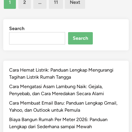
Posts
u
R
1
2
…
11
Next
k
n
pagination
e
B
t
s
I
u
m
C
Search
k
i
h
A
Search
e
n
c
d
k
r
i
o
n
Cara Hemat Listrik: Panduan Lengkap Mengurangi
i
g
Tagihan Listrik Rumah Tangga
d
O
,
Cara Mengatasi Asam Lambung Naik: Gejala,
n
i
Penyebab, dan Cara Meredakan Secara Alami
l
P
Cara Membuat Email Baru: Panduan Lengkap Gmail,
i
h
Yahoo, dan Outlook untuk Pemula
n
o
e
Biaya Bangun Rumah Per Meter 2026: Panduan
n
:
Lengkap dari Sederhana sampai Mewah
e