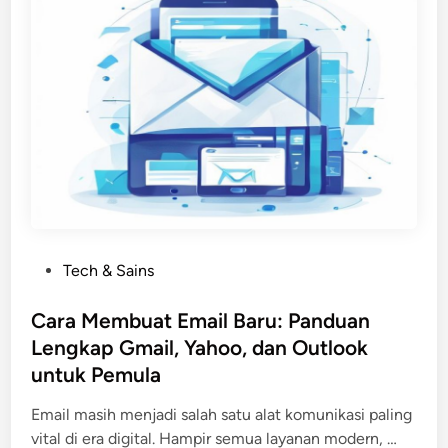
g
n
a
g
t
u
a
r
s
a
i
n
A
g
s
i
a
T
m
a
L
g
P
Tech & Sains
a
i
o
m
h
s
Cara Membuat Email Baru: Panduan
b
a
t
Lengkap Gmail, Yahoo, dan Outlook
u
n
e
n
untuk Pemula
L
d
g
i
i
Email masih menjadi salah satu alat komunikasi paling
N
s
n
C
vital di era digital. Hampir semua layanan modern, …
a
t