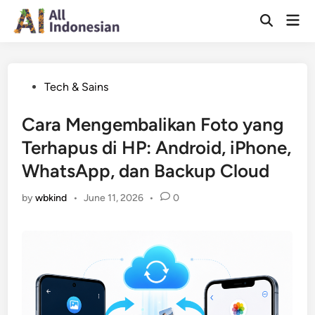
Skip
Mai
to
Open
Men
Search
content
Posted
Tech & Sains
in
Cara Mengembalikan Foto yang
Terhapus di HP: Android, iPhone,
WhatsApp, dan Backup Cloud
by
wbkind
•
June 11, 2026
•
0