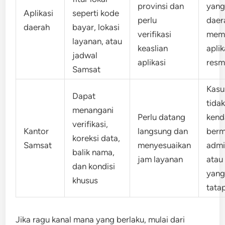
provinsi dan
yan
Aplikasi
seperti kode
perlu
daer
daerah
bayar, lokasi
verifikasi
memi
layanan, atau
keaslian
aplik
jadwal
aplikasi
resm
Samsat
Kasu
Dapat
tida
menangani
Perlu datang
kend
verifikasi,
Kantor
langsung dan
berm
koreksi data,
Samsat
menyesuaikan
admin
balik nama,
jam layanan
atau
dan kondisi
yang
khusus
tata
Jika ragu kanal mana yang berlaku, mulai dari