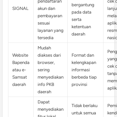
pendaftaran
cek 
bergantung
SIGNAL
akun dan
lanj
pada data
pembayaran
mela
serta
sesuai
aplik
ketentuan
layanan yang
resm
daerah
tersedia
nasi
Mudah
Pen
Website
diakses dari
Format dan
yang
Bapenda
browser,
kelengkapan
cek 
atau e-
sering
informasi
tanp
Samsat
menyediakan
berbeda tiap
mem
daerah
info PKB
provinsi
aplik
daerah
Dapat
Tidak berlaku
Pemi
menyediakan
untuk semua
kend
fitur lokal