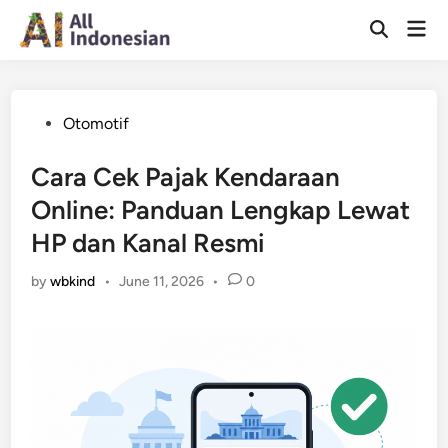
Skip
Mai
to
Open
Men
Search
content
Posted
Otomotif
in
Cara Cek Pajak Kendaraan
Online: Panduan Lengkap Lewat
HP dan Kanal Resmi
by
wbkind
•
June 11, 2026
•
0