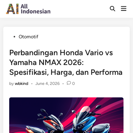
Skip
Mai
to
Open
Men
Search
content
Posted
Otomotif
in
Perbandingan Honda Vario vs
Yamaha NMAX 2026:
Spesifikasi, Harga, dan Performa
by
wbkind
•
June 4, 2026
•
0