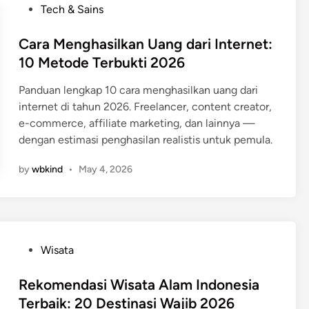
d
P
Tech & Sains
&
o
i
s
Cara Menghasilkan Uang dari Internet:
P
t
10 Metode Terbukti 2026
h
e
o
Panduan lengkap 10 cara menghasilkan uang dari
d
n
internet di tahun 2026. Freelancer, content creator,
i
e
e-commerce, affiliate marketing, dan lainnya —
n
dengan estimasi penghasilan realistis untuk pemula.
by
wbkind
•
May 4, 2026
P
Wisata
o
s
Rekomendasi Wisata Alam Indonesia
t
Terbaik: 20 Destinasi Wajib 2026