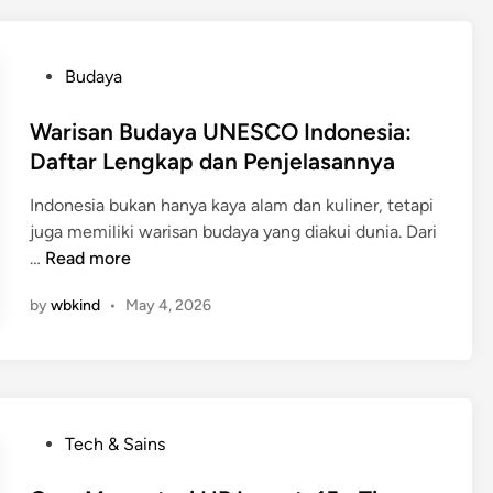
-
T
o
P
Budaya
k
o
o
s
Warisan Budaya UNESCO Indonesia:
h
t
Daftar Lengkap dan Penjelasannya
P
e
Indonesia bukan hanya kaya alam dan kuliner, tetapi
e
d
juga memiliki warisan budaya yang diakui dunia. Dari
w
i
W
…
Read more
a
n
a
y
by
wbkind
•
May 4, 2026
r
a
i
n
s
g
a
a
n
n
B
P
I
Tech & Sains
u
o
n