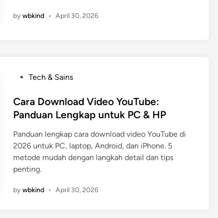
by
wbkind
•
April 30, 2026
P
Tech & Sains
o
s
Cara Download Video YouTube:
t
Panduan Lengkap untuk PC & HP
e
Panduan lengkap cara download video YouTube di
d
2026 untuk PC, laptop, Android, dan iPhone. 5
i
metode mudah dengan langkah detail dan tips
n
penting.
by
wbkind
•
April 30, 2026