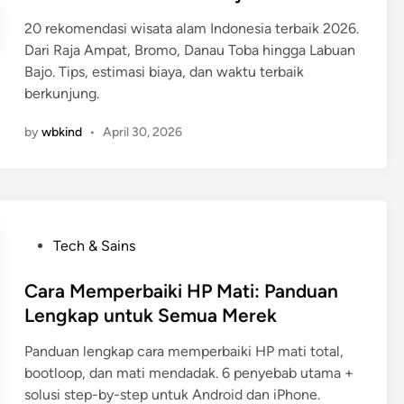
e
20 rekomendasi wisata alam Indonesia terbaik 2026.
d
Dari Raja Ampat, Bromo, Danau Toba hingga Labuan
i
Bajo. Tips, estimasi biaya, dan waktu terbaik
n
berkunjung.
by
wbkind
•
April 30, 2026
P
Tech & Sains
o
s
Cara Memperbaiki HP Mati: Panduan
t
Lengkap untuk Semua Merek
e
Panduan lengkap cara memperbaiki HP mati total,
d
bootloop, dan mati mendadak. 6 penyebab utama +
i
solusi step-by-step untuk Android dan iPhone.
n