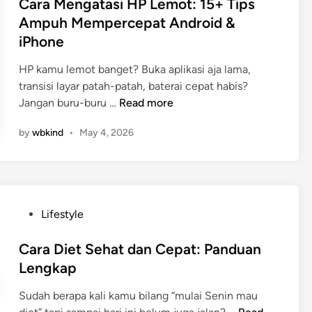
d
s
Cara Mengatasi HP Lemot: 15+ Tips
d
a
t
o
Ampuh Mempercepat Android &
y
e
n
iPhone
a
d
e
U
i
s
HP kamu lemot banget? Buka aplikasi aja lama,
N
n
i
transisi layar patah-patah, baterai cepat habis?
E
C
a
Jangan buru-buru …
Read more
S
a
:
by
wbkind
•
May 4, 2026
C
r
P
O
a
a
I
M
n
n
e
d
d
n
a
P
Lifestyle
o
g
w
o
n
a
a
s
Cara Diet Sehat dan Cepat: Panduan
e
t
,
t
Lengkap
s
a
K
e
i
s
u
Sudah berapa kali kamu bilang “mulai Senin mau
d
a
i
r
C