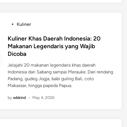
a
n
h
k
t
j
M
n
:
e
e
a
P
P
Kuliner
l
m
n
a
o
a
p
y
n
s
Kuliner Khas Daerah Indonesia: 20
s
e
a
d
t
Makanan Legendaris yang Wajib
a
r
u
e
n
Dicoba
c
a
d
n
e
n
i
Jelajahi 20 makanan legendaris khas daerah
y
p
L
n
Indonesia dari Sabang sampai Merauke. Dari rendang
a
a
e
Padang, gudeg Jogja, babi guling Bali, coto
t
n
Makassar, hingga papeda Papua.
A
g
n
k
by
wbkind
•
May 4, 2026
d
a
r
p
o
i