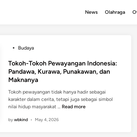
News
Olahraga
O
P
Budaya
o
s
Tokoh-Tokoh Pewayangan Indonesia:
t
Pandawa, Kurawa, Punakawan, dan
e
Maknanya
d
i
Tokoh pewayangan tidak hanya hadir sebagai
n
karakter dalam cerita, tetapi juga sebagai simbol
T
nilai hidup masyarakat …
Read more
o
by
wbkind
•
May 4, 2026
k
o
h