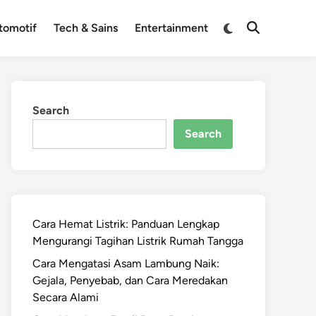
Switch
tomotif
Tech & Sains
Entertainment
Open
to
Search
dark
mode
Search
Search
Cara Hemat Listrik: Panduan Lengkap
Mengurangi Tagihan Listrik Rumah Tangga
Cara Mengatasi Asam Lambung Naik:
Gejala, Penyebab, dan Cara Meredakan
Secara Alami