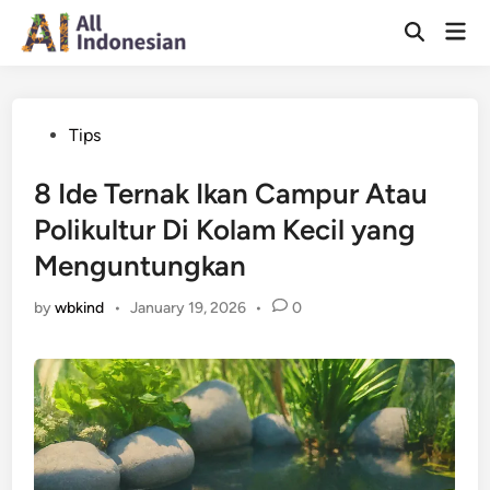
Skip
Mai
to
Open
Men
Search
content
Posted
Tips
in
8 Ide Ternak Ikan Campur Atau
Polikultur Di Kolam Kecil yang
Menguntungkan
by
wbkind
•
January 19, 2026
•
0