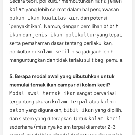
Secara teori, polikultur membutuhkan
manajemen
kolam
yang lebih cermat dalam hal pengawasan
pakan ikan
,
kualitas air
, dan potensi
`penyakit ikan`. Namun, dengan pemilihan
bibit
ikan
dan
jenis ikan polikultur
yang tepat,
serta pemahaman dasar tentang perilaku ikan,
polikultur di
kolam kecil
bisa jadi jauh lebih
menguntungkan dan tidak terlalu sulit bagi pemula.
5. Berapa modal awal yang dibutuhkan untuk
memulai ternak ikan campur di kolam kecil?
Modal awal ternak ikan
sangat bervariasi
tergantung ukuran
kolam terpal
atau
kolam
beton
yang digunakan,
bibit ikan
yang dipilih,
dan sistem yang diterapkan. Untuk
kolam kecil
sederhana (misalnya kolam terpal diameter 2-3