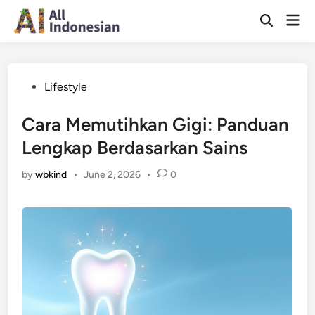
Skip
Mai
to
Open
Men
Search
content
Posted
Lifestyle
in
Cara Memutihkan Gigi: Panduan
Lengkap Berdasarkan Sains
by
wbkind
•
June 2, 2026
•
0