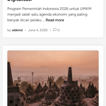
d
1
i
Program Pemerintah Indonesia 2026 untuk UMKM
5
n
menjadi salah satu agenda ekonomi yang paling
T
P
banyak dicari pelaku …
Read more
e
r
m
by
wbkind
•
June 4, 2026
•
0
o
p
g
a
r
t
a
B
m
e
P
r
e
s
m
e
e
j
r
a
i
r
n
a
t
h
a