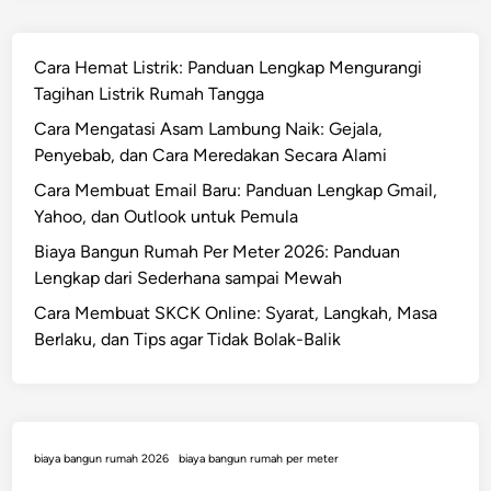
k
a
U
n
M
Cara Hemat Listrik: Panduan Lengkap Mengurangi
t
K
Tagihan Listrik Rumah Tangga
a
M
r
Cara Mengatasi Asam Lambung Naik: Gejala,
:
a
Penyebab, dan Cara Meredakan Secara Alami
P
(
i
Cara Membuat Email Baru: Panduan Lengkap Gmail,
I
n
Yahoo, dan Outlook untuk Pemula
K
j
Biaya Bangun Rumah Per Meter 2026: Panduan
N
a
Lengkap dari Sederhana sampai Mewah
)
m
:
Cara Membuat SKCK Online: Syarat, Langkah, Masa
a
F
Berlaku, dan Tips agar Tidak Bolak-Balik
n
a
,
k
P
t
e
a
l
biaya bangun rumah 2026
biaya bangun rumah per meter
L
a