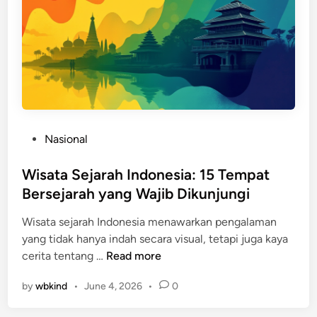
P
Nasional
o
s
Wisata Sejarah Indonesia: 15 Tempat
t
Bersejarah yang Wajib Dikunjungi
e
Wisata sejarah Indonesia menawarkan pengalaman
d
yang tidak hanya indah secara visual, tetapi juga kaya
i
W
cerita tentang …
Read more
n
i
by
wbkind
•
June 4, 2026
•
0
s
a