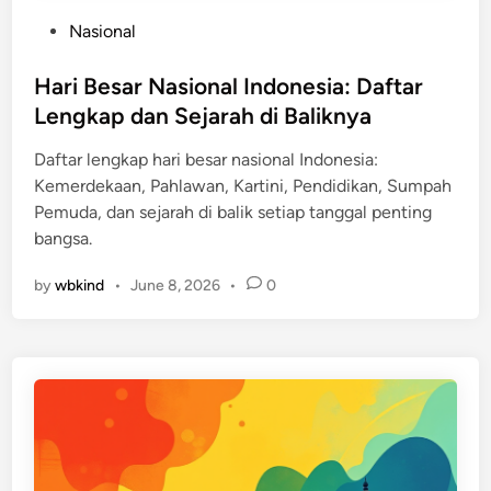
P
Nasional
o
s
Hari Besar Nasional Indonesia: Daftar
t
Lengkap dan Sejarah di Baliknya
e
Daftar lengkap hari besar nasional Indonesia:
d
Kemerdekaan, Pahlawan, Kartini, Pendidikan, Sumpah
i
Pemuda, dan sejarah di balik setiap tanggal penting
n
bangsa.
by
wbkind
•
June 8, 2026
•
0