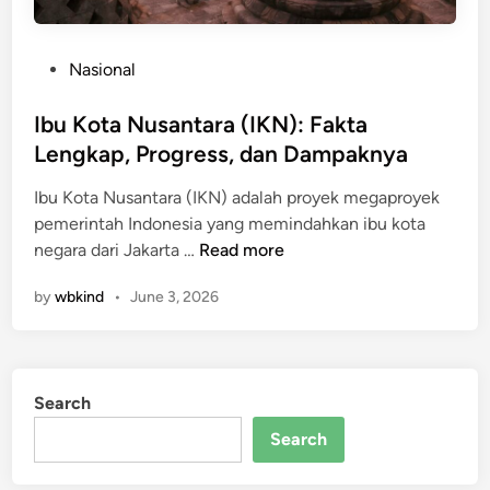
y
h
a
I
n
P
Nasional
n
g
o
d
W
s
Ibu Kota Nusantara (IKN): Fakta
o
a
t
Lengkap, Progress, dan Dampaknya
n
j
e
e
i
Ibu Kota Nusantara (IKN) adalah proyek megaproyek
d
s
b
pemerintah Indonesia yang memindahkan ibu kota
i
i
D
I
negara dari Jakarta …
Read more
n
a
i
b
2
k
by
wbkind
•
June 3, 2026
u
0
u
K
2
n
o
6
j
t
u
u
Search
a
n
n
N
Search
t
g
u
u
i
s