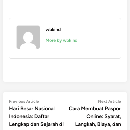
wbkind
More by wbkind
Post
Previous
Nex
Previous Article
Next Article
article:
artic
Hari Besar Nasional
Cara Membuat Paspor
navigation
Indonesia: Daftar
Online: Syarat,
Lengkap dan Sejarah di
Langkah, Biaya, dan