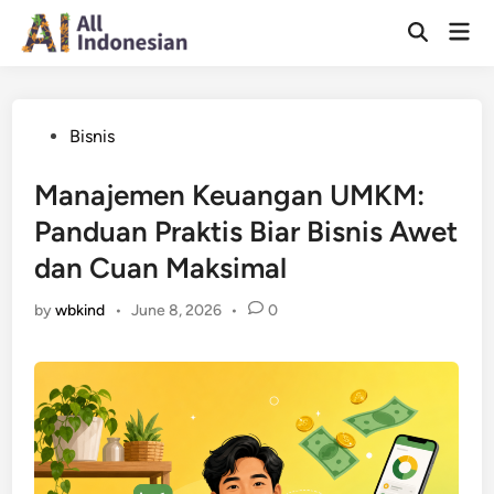
Skip
Mai
to
Open
Men
Search
content
Posted
Bisnis
in
Manajemen Keuangan UMKM:
Panduan Praktis Biar Bisnis Awet
dan Cuan Maksimal
by
wbkind
•
June 8, 2026
•
0