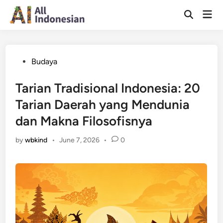
Skip
Mai
to
Open
Men
Search
content
Posted
Budaya
in
Tarian Tradisional Indonesia: 20
Tarian Daerah yang Mendunia
dan Makna Filosofisnya
by
wbkind
•
June 7, 2026
•
0