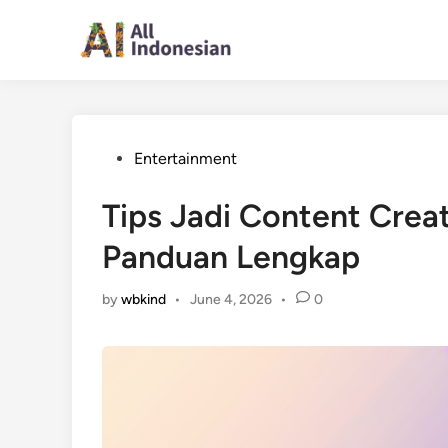
Skip
to
content
Posted
Entertainment
in
Tips Jadi Content Creat
Panduan Lengkap
by
wbkind
•
June 4, 2026
•
0