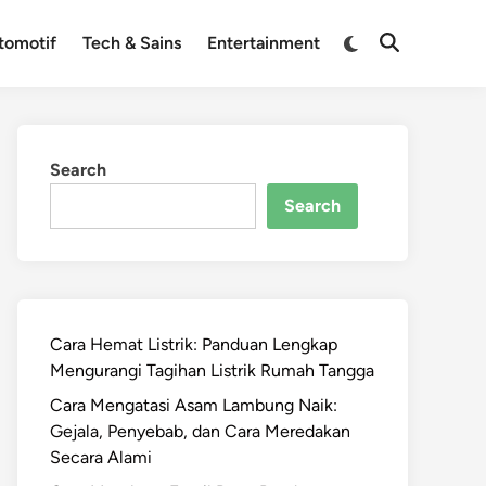
Switch
tomotif
Tech & Sains
Entertainment
Open
to
Search
dark
mode
Search
Search
Cara Hemat Listrik: Panduan Lengkap
Mengurangi Tagihan Listrik Rumah Tangga
Cara Mengatasi Asam Lambung Naik:
Gejala, Penyebab, dan Cara Meredakan
Secara Alami