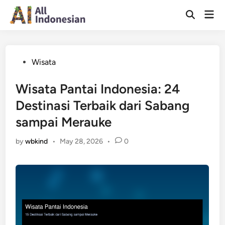
Skip
Mai
to
Open
Men
Search
content
Posted
Wisata
in
Wisata Pantai Indonesia: 24
Destinasi Terbaik dari Sabang
sampai Merauke
by
wbkind
•
May 28, 2026
•
0