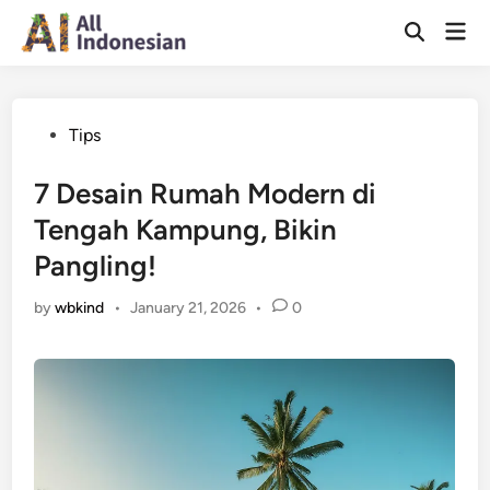
Skip
Mai
to
Open
Men
Search
content
Posted
Tips
in
7 Desain Rumah Modern di
Tengah Kampung, Bikin
Pangling!
by
wbkind
•
January 21, 2026
•
0