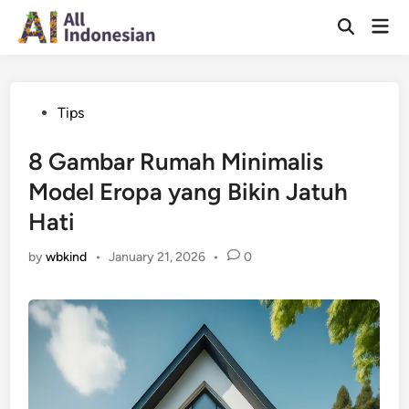
Skip
Mai
to
Open
Men
Search
content
Posted
Tips
in
8 Gambar Rumah Minimalis
Model Eropa yang Bikin Jatuh
Hati
by
wbkind
•
January 21, 2026
•
0