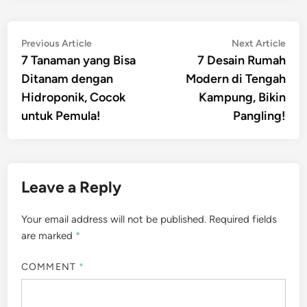
Post
Previous
Nex
Previous Article
Next Article
article:
artic
7 Tanaman yang Bisa
7 Desain Rumah
navigation
Ditanam dengan
Modern di Tengah
Hidroponik, Cocok
Kampung, Bikin
untuk Pemula!
Pangling!
Leave a Reply
Your email address will not be published.
Required fields
are marked
*
COMMENT
*