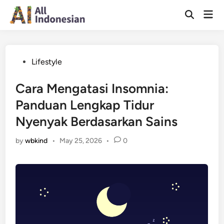
Skip
Mai
to
Open
Men
Search
content
Posted
Lifestyle
in
Cara Mengatasi Insomnia:
Panduan Lengkap Tidur
Nyenyak Berdasarkan Sains
by
wbkind
•
May 25, 2026
•
0