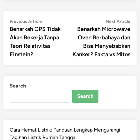
Post
Previous
Nex
Previous Article
Next Article
article:
artic
Benarkah GPS Tidak
Benarkah Microwave
navigation
Akan Bekerja Tanpa
Oven Berbahaya dan
Teori Relativitas
Bisa Menyebabkan
Einstein?
Kanker? Fakta vs Mitos
Search
Search
Cara Hemat Listrik: Panduan Lengkap Mengurangi
Tagihan Listrik Rumah Tangga