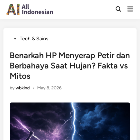
Skip
Mai
to
Open
Men
Search
content
Posted
Tech & Sains
in
Benarkah HP Menyerap Petir dan
Berbahaya Saat Hujan? Fakta vs
Mitos
by
wbkind
•
May 8, 2026