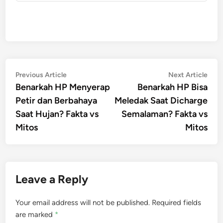
Post
Previous
Nex
Previous Article
Next Article
article:
artic
Benarkah HP Menyerap
Benarkah HP Bisa
navigation
Petir dan Berbahaya
Meledak Saat Dicharge
Saat Hujan? Fakta vs
Semalaman? Fakta vs
Mitos
Mitos
Leave a Reply
Your email address will not be published.
Required fields
are marked
*