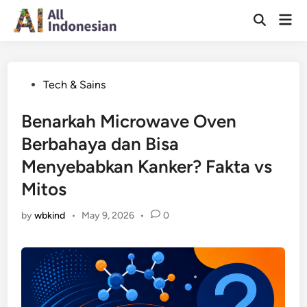
Skip
Mai
to
Open
Men
Search
content
Posted
Tech & Sains
in
Benarkah Microwave Oven
Berbahaya dan Bisa
Menyebabkan Kanker? Fakta vs
Mitos
by
wbkind
•
May 9, 2026
•
0