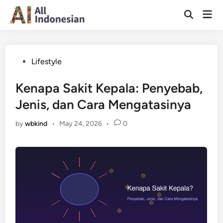
Skip
Mai
to
Open
Men
Search
content
Posted
Lifestyle
in
Kenapa Sakit Kepala: Penyebab,
Jenis, dan Cara Mengatasinya
by
wbkind
•
May 24, 2026
•
0