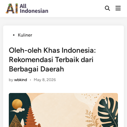
Skip
Mai
to
Open
Men
Search
content
Posted
Kuliner
in
Oleh-oleh Khas Indonesia:
Rekomendasi Terbaik dari
Berbagai Daerah
by
wbkind
•
May 8, 2026